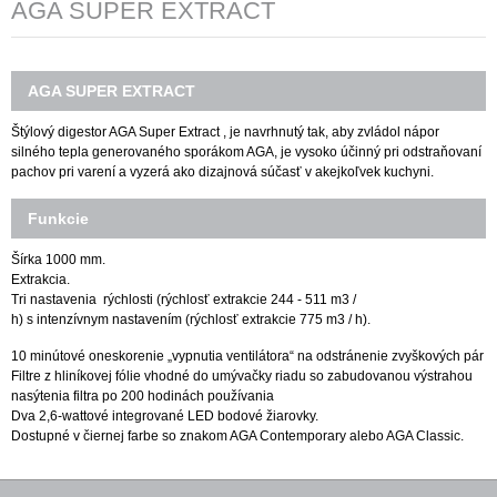
AGA SUPER EXTRACT
AGA SUPER EXTRACT
Štýlový digestor AGA Super Extract , je navrhnutý tak, aby zvládol nápor
silného tepla generovaného sporákom AGA, je vysoko účinný pri odstraňovaní
pachov pri varení a vyzerá ako dizajnová súčasť v akejkoľvek kuchyni.
Funkcie
Šírka 1000 mm.
Extrakcia.
Tri nastavenia rýchlosti (rýchlosť extrakcie 244 - 511 m3 /
h) s intenzívnym nastavením (rýchlosť extrakcie 775 m3 / h).
10 minútové oneskorenie „vypnutia ventilátora“ na odstránenie zvyškových pár
Filtre z hliníkovej fólie vhodné do umývačky riadu so zabudovanou výstrahou
nasýtenia filtra po 200 hodinách používania
Dva 2,6-wattové integrované LED bodové žiarovky.
Dostupné v čiernej farbe so znakom AGA Contemporary alebo AGA Classic.