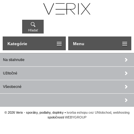
Hľadať
Kategórie
Menu
Na stiahnutie
Užitočné
Všeobecné
© 2026 Verix - sporáky, podlahy, doplnky •
tvorba eshopu cez UNIobchod
,
webhosting
spoločnosti
WEBYGROUP