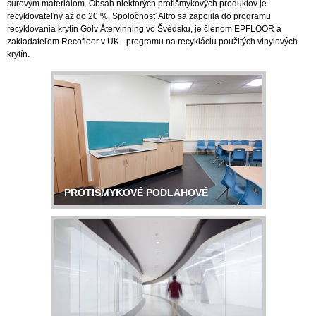
surovým materiálom. Obsah niektorých protišmykových produktov je
recyklovateľný až do 20 %. Spoločnosť Altro sa zapojila do programu
recyklovania krytín Golv Återvinning vo Švédsku, je členom EPFLOOR a
zakladateľom Recofloor v UK - programu na recykláciu použitých vinylových
krytín.
PROTIŠMYKOVÉ PODLAHOVÉ
KRYTINY