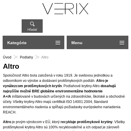
Hľadať
Kategórie
Menu
Úvod
Podlahy
Altro
Altro
Spoločnosť Altro bola založená v roku 1919. Je svetovou jednotkou a
odborníkom vo výrobe a dodávaní protišmykových podláh.
Altro je
vynálezcom protišmykových krytín
. Podlahové krytiny Altro
dosahujú
najvyššie možné BRE globálne environmentálne hodnotenie
A+/A
inštalované v budovách určených na zdravotnícke, školské a obchodné
účely. Všetky krytiny Altro majú certifikát ISO 14001:2004, štandard
environmentálneho riadenia a spĺňajú požiadavky európskeho nariadenia
REACH.
Altro
je prvým výrobcom v EÚ, ktorý
recykluje protišmykové krytiny
. Všetky
protišmykové krytiny Altro sú 100% recyklovateľné a ich odpad je zároveň