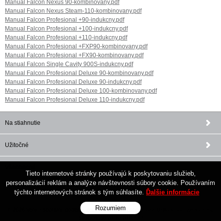
Manual Falcon Nexus 90-kombinovany.pdf
Manual Falcon Nexus Steam-110-kombinovany.pdf
Manual Falcon Profesional +90-indukcny.pdf
Manual Falcon Profesional +100-indukcny.pdf
Manual Falcon Profesional +110-indukcny.pdf
Manual Falcon Profesional +FXP90-kombinovany.pdf
Manual Falcon Profesional +FX90-kombinovany.pdf
Manual Falcon Single Cavity 900S-indukcny.pdf
Manual Falcon Profesional Deluxe 90-kombinovany.pdf
Manual Falcon Profesional Deluxe 90-indukcny.pdf
Manual Falcon Profesional Deluxe 100-kombinovany.pdf
Manual Falcon Profesional Deluxe 110-indukcny.pdf
Na stiahnutie
Užitočné
Všeobecné
Tieto internetové stránky používajú k poskytovaniu služieb,
personalizácií reklám a analýze návštevnosti súbory cookie. Používaním
týchto internetových stránok s tým súhlasíte.
Ďalšie informácie
Rozumiem
© 2026 Verix - sporáky, podlahy, doplnky •
tvorba eshopu cez UNIobchod
,
webhosting
spoločnosti
WEBYGROUP