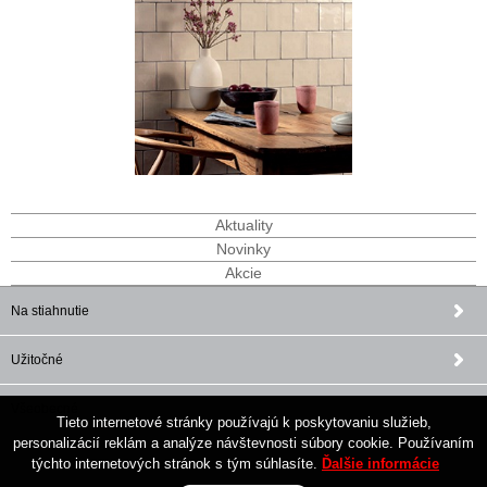
Aktuality
Novinky
Akcie
Na stiahnutie
Užitočné
Všeobecné
Tieto internetové stránky používajú k poskytovaniu služieb,
personalizácií reklám a analýze návštevnosti súbory cookie. Používaním
týchto internetových stránok s tým súhlasíte.
Ďalšie informácie