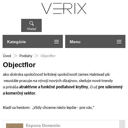
Hľadať
Kategórie
Menu
Úvod
Podlahy
Objectflor
Objectflor
ako dcérska spoločnosť britskej spoločnosti James Halstead plc
neustále pracuje na vývoji nových dizajnov, sleduje nové trendy
a prináša
atraktívne a funkčné podlahové krytiny
, či už
pre súkromný
a komerčný sektor
.
Riadi sa heslom: „Vždy chceme niečo lepšie - pre vás.“
Expona Domestic