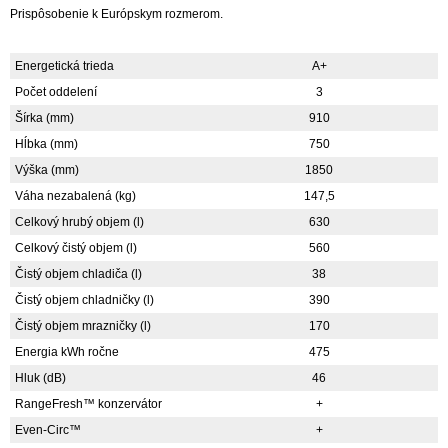
Prispôsobenie k Európskym rozmerom.
Energetická trieda
A+
Počet oddelení
3
Šírka (mm)
910
Hĺbka (mm)
750
Výška (mm)
1850
Váha nezabalená (kg)
147,5
Celkový hrubý objem (l)
630
Celkový čistý objem (l)
560
Čistý objem chladiča (l)
38
Čistý objem chladničky (l)
390
Čistý objem mrazničky (l)
170
Energia kWh ročne
475
Hluk (dB)
46
RangeFresh™ konzervátor
+
Even-Circ™
+