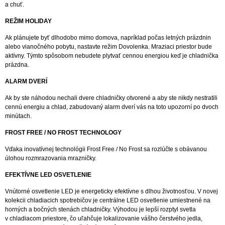
a chuť.
REŽIM HOLIDAY
Ak plánujete byť dlhodobo mimo domova, napríklad počas letných prázdnin
alebo vianočného pobytu, nastavte režim Dovolenka. Mraziaci priestor bude
aktívny. Týmto spôsobom nebudete plytvať cennou energiou keď je chladnička
prázdna.
ALARM DVERÍ
Ak by ste náhodou nechali dvere chladničky otvorené a aby ste nikdy nestratili
cennú energiu a chlad, zabudovaný alarm dverí vás na toto upozorní po dvoch
minútach.
FROST FREE / NO FROST TECHNOLOGY
Vďaka inovatívnej technológii Frost Free / No Frost sa rozlúčte s obávanou
úlohou rozmrazovania mrazničky.
EFEKTÍVNE LED OSVETLENIE
Vnútorné osvetlenie LED je energeticky efektívne s dlhou životnosťou. V novej
kolekcii chladiacich spotrebičov je centrálne LED osvetlenie umiestnené na
horných a bočných stenách chladničky. Výhodou je lepší rozptyl svetla
v chladiacom priestore, čo uľahčuje lokalizovanie vášho čerstvého jedla,