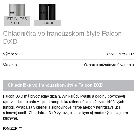
STAINLESS
STEEL
BLACK
Chladnička vo francúzskom štýle Falcon
DXD
Výrobca:
RANGEMASTER
Varianta:
Označte požadovanú variantu
Chladnička vo francúzskom štýle Falcon DXD
Falcon DXD má prvotriedny dizajn, vynikajúcu kvalitu a odolnú povrchovú
úpravu. Hodnotenie A+ pre energetickú účinnosť s množstvom kľúčových
funkcií. Vyrába sa v čiernej a slonovinovej farbe alebo v nehrdzavejúcej
a tmavej oceli . Chladnička DxD vyhovuje klasickým aj moderným dizajnom
kuchyne.
IONIZER ™