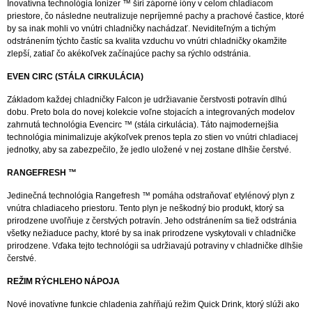
Inovatívna technológia Ionizer ™ šíri záporné ióny v celom chladiacom
priestore, čo následne neutralizuje nepríjemné pachy a prachové častice, ktoré
by sa inak mohli vo vnútri chladničky nachádzať. Neviditeľným a tichým
odstránením týchto častíc sa kvalita vzduchu vo vnútri chladničky okamžite
zlepší, zatiaľ čo akékoľvek začínajúce pachy sa rýchlo odstránia.
EVEN CIRC (STÁLA CIRKULÁCIA)
Základom každej chladničky Falcon je udržiavanie čerstvosti potravín dlhú
dobu. Preto bola do novej kolekcie voľne stojacích a integrovaných modelov
zahrnutá technológia Evencirc ™ (stála cirkulácia). Táto najmodernejšia
technológia minimalizuje akýkoľvek prenos tepla zo stien vo vnútri chladiacej
jednotky, aby sa zabezpečilo, že jedlo uložené v nej zostane dlhšie čerstvé.
RANGEFRESH ™
Jedinečná technológia Rangefresh ™ pomáha odstraňovať etylénový plyn z
vnútra chladiaceho priestoru. Tento plyn je neškodný bio produkt, ktorý sa
prirodzene uvoľňuje z čerstvých potravín. Jeho odstránením sa tiež odstránia
všetky nežiaduce pachy, ktoré by sa inak prirodzene vyskytovali v chladničke
prirodzene. Vďaka tejto technológii sa udržiavajú potraviny v chladničke dlhšie
čerstvé.
REŽIM RÝCHLEHO NÁPOJA
Nové inovatívne funkcie chladenia zahŕňajú režim Quick Drink, ktorý slúži ako