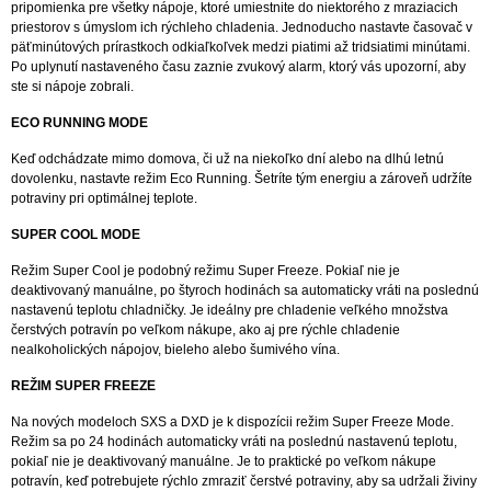
pripomienka pre všetky nápoje, ktoré umiestnite do niektorého z mraziacich
priestorov s úmyslom ich rýchleho chladenia. Jednoducho nastavte časovač v
päťminútových prírastkoch odkiaľkoľvek medzi piatimi až tridsiatimi minútami.
Po uplynutí nastaveného času zaznie zvukový alarm, ktorý vás upozorní, aby
ste si nápoje zobrali.
ECO RUNNING MODE
Keď odchádzate mimo domova, či už na niekoľko dní alebo na dlhú letnú
dovolenku, nastavte režim Eco Running. Šetríte tým energiu a zároveň udržíte
potraviny pri optimálnej teplote.
SUPER COOL MODE
Režim Super Cool je podobný režimu Super Freeze. Pokiaľ nie je
deaktivovaný manuálne, po štyroch hodinách sa automaticky vráti na poslednú
nastavenú teplotu chladničky. Je ideálny pre chladenie veľkého množstva
čerstvých potravín po veľkom nákupe, ako aj pre rýchle chladenie
nealkoholických nápojov, bieleho alebo šumivého vína.
REŽIM SUPER FREEZE
Na nových modeloch SXS a DXD je k dispozícii režim Super Freeze Mode.
Režim sa po 24 hodinách automaticky vráti na poslednú nastavenú teplotu,
pokiaľ nie je deaktivovaný manuálne. Je to praktické po veľkom nákupe
potravín, keď potrebujete rýchlo zmraziť čerstvé potraviny, aby sa udržali živiny