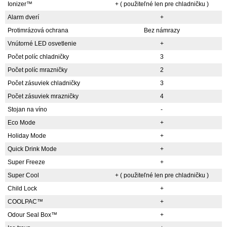
Ionizer™
+ ( použiteľné len pre chladničku )
Alarm dverí
+
Protimrázová ochrana
Bez námrazy
Vnútorné LED osvetlenie
+
Počet políc chladničky
3
Počet políc mrazničky
2
Počet zásuviek chladničky
3
Počet zásuviek mrazničky
4
Stojan na víno
-
Eco Mode
+
Holiday Mode
+
Quick Drink Mode
+
Super Freeze
+
Super Cool
+ ( použiteľné len pre chladničku )
Child Lock
+
COOLPAC™
+
Odour Seal Box™
+