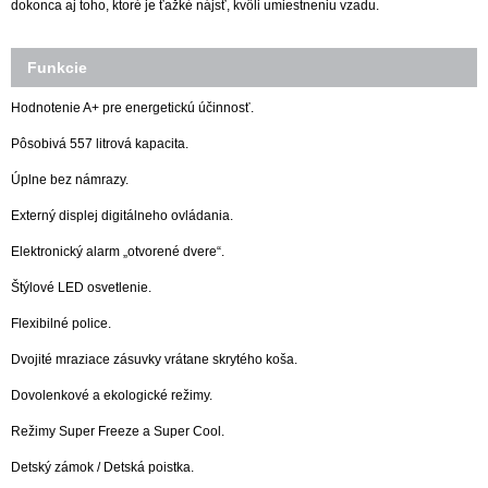
dokonca aj toho, ktoré je ťažké nájsť, kvôli umiestneniu vzadu.
Funkcie
Hodnotenie A+ pre energetickú účinnosť.
Pôsobivá 557 litrová kapacita.
Úplne bez námrazy.
Externý displej digitálneho ovládania.
Elektronický alarm „otvorené dvere“.
Štýlové LED osvetlenie.
Flexibilné police.
Dvojité mraziace zásuvky vrátane skrytého koša.
Dovolenkové a ekologické režimy.
Režimy Super Freeze a Super Cool.
Detský zámok / Detská poistka.