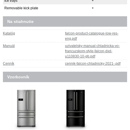
Ice trays
+
Removable kick plate
+
Na stiahnutie
Katalóg
falcon-product-catalogue-low-res-
eng.pdf
Manuál
uzivatelsky-manual-chladnicka-vo-
francuzskom-style-falcon-dxd-
u110830-10-gb.pdf
Cenník
cennik-falcon-chladnicky-2021-.pdf
Vzorkovník