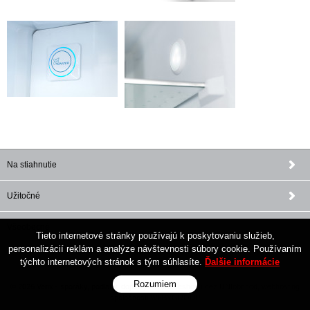
Na stiahnutie
Užitočné
Všeobecné
Tieto internetové stránky používajú k poskytovaniu služieb,
personalizácií reklám a analýze návštevnosti súbory cookie. Používaním
týchto internetových stránok s tým súhlasíte.
Ďalšie informácie
Rozumiem
© 2026 Verix - sporáky, podlahy, doplnky •
tvorba eshopu cez UNIobchod
,
webhosting
spoločnosti
WEBYGROUP