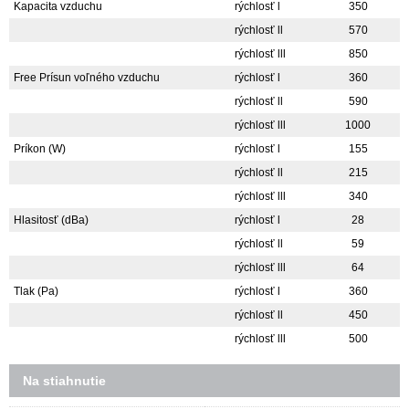
Kapacita vzduchu
rýchlosť l
350
rýchlosť ll
570
rýchlosť lll
850
Free Prísun voľného vzduchu
rýchlosť l
360
rýchlosť ll
590
rýchlosť lll
1000
Príkon (W)
rýchlosť l
155
rýchlosť ll
215
rýchlosť lll
340
Hlasitosť (dBa)
rýchlosť l
28
rýchlosť ll
59
rýchlosť lll
64
Tlak (Pa)
rýchlosť l
360
rýchlosť ll
450
rýchlosť lll
500
Na stiahnutie