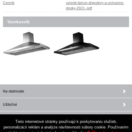
Cenník
cennik-falcon-digestory-a-ochranne-
dosky-2021-.pdf
Vzorkovník
Na stiahnutie
Užitočné
Všeobecné
Tieto internetové stránky používajú k poskytovaniu služieb,
personalizácií reklám a analýze návštevnosti súbory cookie. Používaním