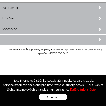
Na stiahnutie
Užitočné
Všeobecné
© 2026 Verix - sporáky, podlahy, doplnky •
tvorba eshopu cez UNIobchod
,
webhosting
spoločnosti
WEBYGROUP
Tieto internetové stránky používajú k poskytovaniu služieb,
personalizácií reklám a analýze návštevnosti súbory cookie. Používaním
týchto internetových stránok s tým súhlasíte.
Ďalšie informácie
Rozumiem