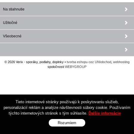
Na stiahnutie
Užitočné
Všeobecné
© 2026 Verix - sporáky, podlahy, doplnky •
tvorba eshopu cez UNIobchod
,
webhosting
spoločnosti
WEBYGROUP
Tieto internetové stránky používajú k poskytovaniu služieb,
personalizácií reklám a analýze návštevnosti súbory cookie. Používaním
týchto internetových stránok s tým súhlasíte.
Ďalšie informácie
Rozumiem