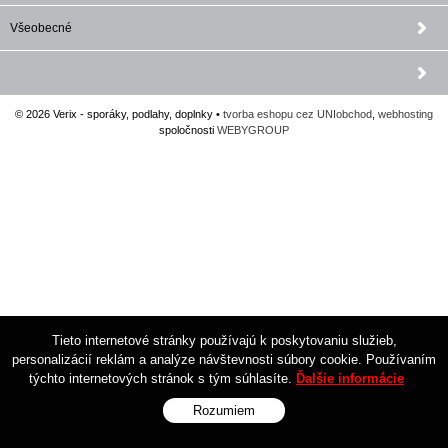
Všeobecné
© 2026 Verix - sporáky, podlahy, doplnky •
tvorba eshopu cez UNIobchod
,
webhosting
spoločnosti
WEBYGROUP
Tieto internetové stránky používajú k poskytovaniu služieb,
personalizácií reklám a analýze návštevnosti súbory cookie. Používaním
týchto internetových stránok s tým súhlasíte.
Ďalšie informácie
Rozumiem