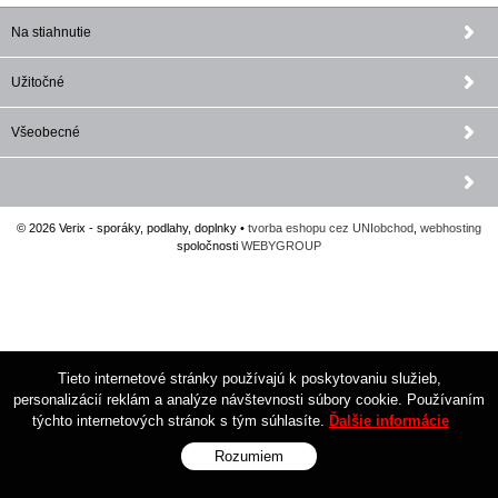
Na stiahnutie
Užitočné
Všeobecné
© 2026 Verix - sporáky, podlahy, doplnky •
tvorba eshopu cez UNIobchod
,
webhosting
spoločnosti
WEBYGROUP
Tieto internetové stránky používajú k poskytovaniu služieb,
personalizácií reklám a analýze návštevnosti súbory cookie. Používaním
týchto internetových stránok s tým súhlasíte.
Ďalšie informácie
Rozumiem