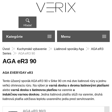
Hľadať
Kategórie
Menu
Úvod
Kuchynské vybavenie
Liatinové sporáky Aga
AGA eR3
Series
AGA eR3 90
AGA eR3 90
AGA EVERYDAY eR3
Tento úžasný sporák AGA eR3 90 v šírke 90 cm má dve liatinové rúry a jednu
veľkú ohrievaciu rúru. Na výber je
varná doska s dvoma liatinovými platňami
alebo
varná doska s liatinovou platňou
na varenie
a
indukčnou varnou doskou
. Jedna liatinová platňa slúži na varenie, druhá
liatinová platňa udržiava teplotu uvareného jedla pred servírovaním.
AGA eR3 90/3