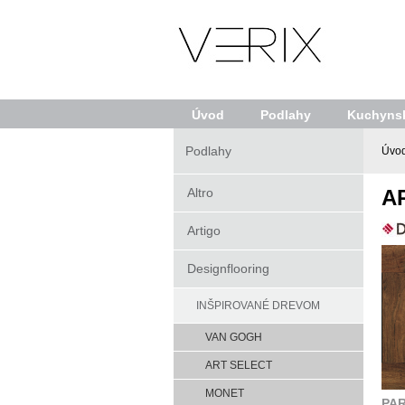
Úvod
Podlahy
Kuchynsk
Podlahy
Úvo
Altro
A
Artigo
Designflooring
INŠPIROVANÉ DREVOM
VAN GOGH
ART SELECT
MONET
PAR