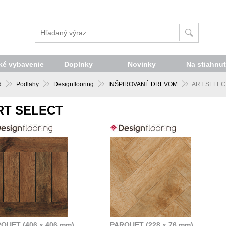
é vybavenie
Doplnky
Novinky
Na stiahnut
d
Podlahy
Designflooring
INŠPIROVANÉ DREVOM
ART SELEC
RT SELECT
QUET (406 x 406 mm)
PARQUET (228 x 76 mm)