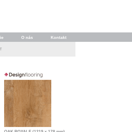
ie
O nás
Kontakt
T
OAK ROYALE (1219 x 178 mm)