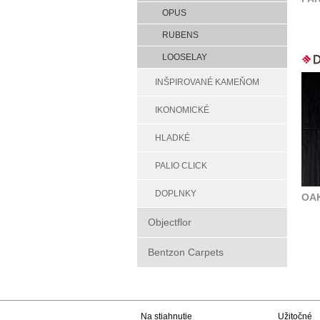
OPUS
RUBENS
LOOSELAY
INŠPIROVANÉ KAMEŇOM
IKONOMICKÉ
HLADKÉ
PALIO CLICK
DOPLNKY
OAK
Objectflor
Bentzon Carpets
Na stiahnutie
Užitočné