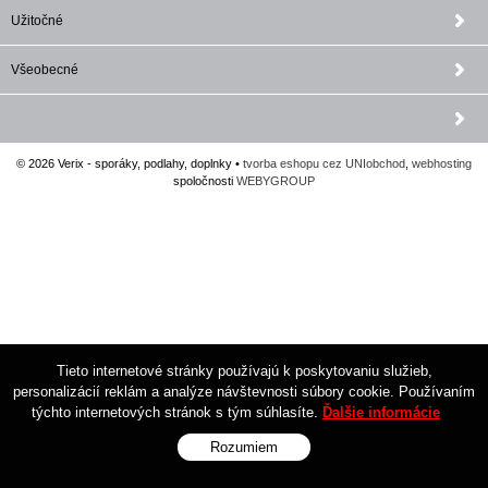
Užitočné
Všeobecné
© 2026 Verix - sporáky, podlahy, doplnky •
tvorba eshopu cez UNIobchod
,
webhosting
spoločnosti
WEBYGROUP
Tieto internetové stránky používajú k poskytovaniu služieb,
personalizácií reklám a analýze návštevnosti súbory cookie. Používaním
týchto internetových stránok s tým súhlasíte.
Ďalšie informácie
Rozumiem