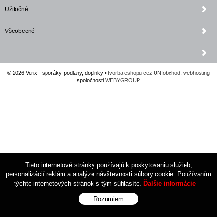
Užitočné
Všeobecné
© 2026 Verix - sporáky, podlahy, doplnky •
tvorba eshopu cez UNIobchod
,
webhosting
spoločnosti
WEBYGROUP
Tieto internetové stránky používajú k poskytovaniu služieb,
personalizácií reklám a analýze návštevnosti súbory cookie. Používaním
týchto internetových stránok s tým súhlasíte.
Ďalšie informácie
Rozumiem