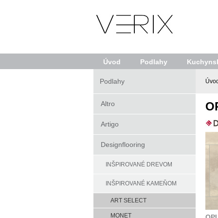
Úvod
Podlahy
Kuchynsk
Podlahy
Úvo
Altro
O
Artigo
Designflooring
INŠPIROVANÉ DREVOM
INŠPIROVANÉ KAMEŇOM
ART SELECT
MONET
OPU