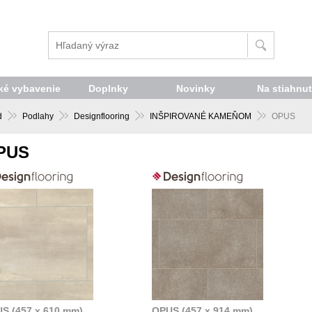
é vybavenie
Doplnky
Novinky
Na stiahnut
d
Podlahy
Designflooring
INŠPIROVANÉ KAMEŇOM
OPUS
PUS
S (457 x 610 mm)
OPUS (457 x 914 mm)