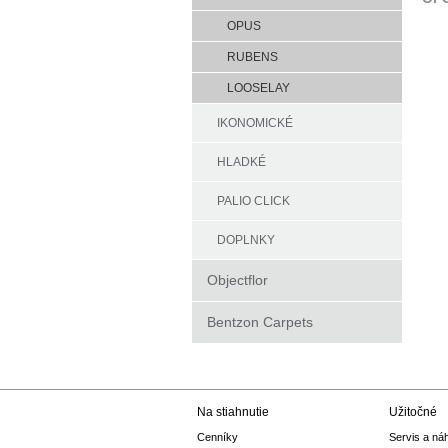
OPUS
RUBENS
LOOSELAY
IKONOMICKÉ
HLADKÉ
PALIO CLICK
DOPLNKY
Objectflor
Bentzon Carpets
Na stiahnutie
Užitočné
Cenníky
Servis a ná